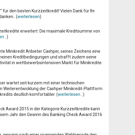
für den besten Kurzzeitkredit! Vielen Dank für Ihr
anken.. (
weiterlesen
)
zzeitkredite erweitert. Die maximale Kreditsumme von
n...
)
e Minikredit Anbieter Cashper, seines Zeichens eine
meinen Kreditbedingungen und strafft zudem seine
ivität in wettbewerbsintensiven Markt für Minikredite
er wartet seit kurzem mit einer technischen
en Weiterentwicklung der Cashper Minikredit-Plattform
redits deutlich komfortabler. (
weiterlesen...
)
ck Award 2015 in der Kategorie Kurzzeitkredite kann
 diesem Jahr den Gewinn des Banking Check Award 2016
edite, gewann nach einer spannenden Wahlperiode den