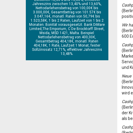
Jahreszins zwischen 13,40% und 13,60%,
Cashp
Nettodarlehensbetrag von 100,00€ bis
(Berli
3.000,00€, Gesamtbetrag von 101.57€ bis
positi
3.047,16€, monatl. Raten von 50,79€ bis
1.523,58€, 1 bis 2 Raten, Laufzeit von 1 bis 2
Monaten. Bonität vorausgesetzt. Bank DiMare
Wir h
Limited,The Emporium, C De Brocktorff Street,
(Berli
Msida, MSD 1421, Malta. Beispiel:
600 E
Nettodarlehensbetrag von 400,00€,
Gesamtbetrag 404,18€, monatl. Raten
Cashpe
404,18€, 1 Rate, Laufzeit 1 Monat, fester
Sollzinssatz 12,71%, effektiver Jahreszins
(Berl
13,48%.
Marke
Servi
und Ku
Neue T
(Berl
Innov
wird e
Cashp
(Berl
der K
als be
Cashp
(Berli