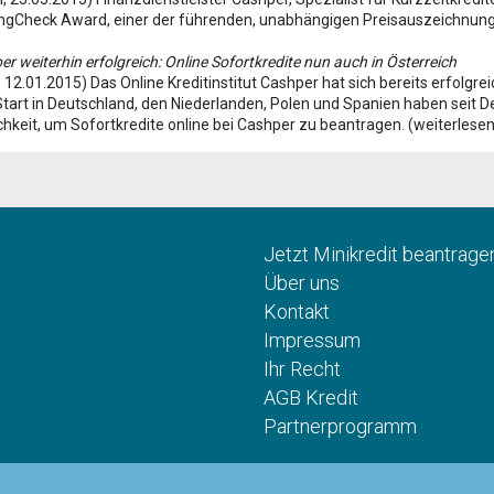
ngCheck Award, einer der führenden, unabhängigen Preisauszeichnungen
r weiterhin erfolgreich: Online Sofortkredite nun auch in Österreich
 12.01.2015) Das Online Kreditinstitut Cashper hat sich bereits erfolg
tart in Deutschland, den Niederlanden, Polen und Spanien haben seit 
hkeit, um Sofortkredite online bei Cashper zu beantragen. (weiterlesen.
Jetzt Minikredit beantrage
Über uns
Kontakt
Impressum
Ihr Recht
AGB Kredit
Partnerprogramm