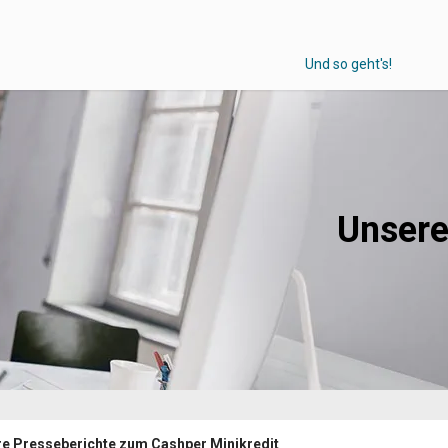
Und so geht's!
Unsere
e Presseberichte zum Cashper Minikredit