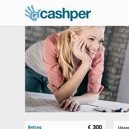
€
300
Betrag
Unser