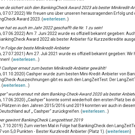
r.de sichert sich den BankingCheck Award 2023 als bester Minikredit-An
in, 07.07.2022) Wir freuen uns über unseren herausragenden Erfolg und 
ngCheck Award 2023. (
weiterlesen
..)
r hat es auch im Jahr 2022 geschafft die Nr. 1 zu sein!
in, 07.06.2022) Am 7. Juni 2022 wurde es offiziell bekannt gegeben: A
ankingCheck Award 2022 als bester Anbieter für Kurzzeitkredite ausge
 in Folge der beste Minikredit-Anbieter
in, 27.07.2021) Am 27. Juli 2021 wurde es offiziell bekannt gegeben: 
nen!. (
weiterlesen
...)
 Cashper erneut zum besten Minikredit-Anbieter gewählt!
in, 01.10.2020) Cashper wurde zum besten Mini-Kredit-Anbieter von Ba
ngCheck-Auszeichnungen gibt es auch den LangZeitTest. Der LangZeitTes
 (
weiterlesen
...)
er“ wurde erneut mit dem Banking-Check-Award 2020 als bester Anbieter
n, 17.06.2020) „Cashper“ konnte somit wiederholt den ersten Platz bei 
n Plätzen in den Jahren 2015/2016 und 2019 konnten wir auch in diesem
Deutschland auf „ Cashper“ zurückgreifen. (
weiterlesen...
)
er gewinnt BankingCheck Langzeittest 2019
in, 7.10.2019) Zum vierten Mal in Folge hat BankingCheck den LangZeitT
7 von 5,0 Punkten - Bester Kurzkredit Anbieter (Platz 1). (
weiterlesen
)