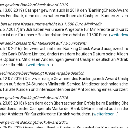
er gewinnt BankingCheck Award 2019
n, 13.06.2019) Cashper gewinnt auch in 2019 den “BankingCheck-Award” 
ves Feedback, denn dieses haben wir Ihnen als Cashper - Kunden zu verd
aben unsere Kreditsumme erhöht bis 1.500 Euro Minikredit
n, 5.7.2017) Im Juli haben wir unsere Angebote für Minikredite und Kur
uro ist nur für unsere Bestandskunden erhöht auf 1500 Euro. (
weiterlese
r senkt Zinssatz für Minikredit auf 7,95 Prozent!
in, 5.10.2016) Der zweifach mit dem Banking Check Award ausgezeichnet
 der Bank DiMare Limited, ändert mit dem heutigen Datum seine Allge
ce Optionen. Mit diesen Änderungen gewinnt Cashper deutlich an Attrakt
rzzeitkredite. (
weiterlesen...
)
echnologie beschleunigt Kreditvergabe deutlich
in, 12.07.2016) Der zweimalige Gewinner des Bankingcheck Award Cashp
ation auf: dem 24 Stunden Minikredit-Service. Mit dieser technologisch
s für alle Kunden und Interessenten bei der Anforderung eines Kurzzeitk
er gewinnt BankingCheck Award 2016
in, 23.05.2016) Nach dem doch überraschenden Erfolg beim Banking Che
reditdienstleister Cashper als Marke der Bank DiMare Limited auch in
ster Anbieter für Kurzeitkredite für sich verbuchen. (
weiterlesen...
)
er gewinnt BankingCheck Award 2015
n, 25.05.2015) Finanzdienstleister Cashper, Spezialist für Kurzzeitkr