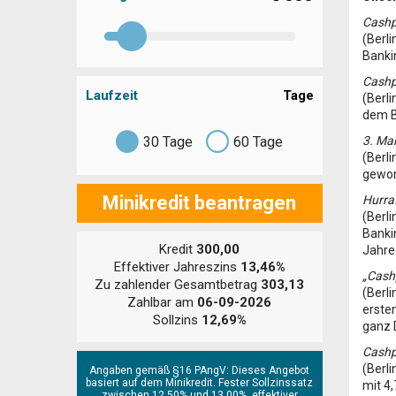
Cashpe
(Berl
Banki
Cashpe
Laufzeit
Tage
(Berl
dem B
30
Tage
60
Tage
3. Mal
(Berl
gewon
Minikredit beantragen
Hurra!
(Berl
Banki
Kredit
300,00
Jahre.
Effektiver Jahreszins
13,46%
„Cashp
Zu zahlender Gesamtbetrag
303,13
(Berli
Zahlbar am
06-09-2026
erste
Sollzins
12,69%
ganz 
Cashp
(Berl
Angaben gemäß §16 PAngV: Dieses Angebot
basiert auf dem Minikredit. Fester Sollzinssatz
mit 4,
zwischen 12,50% und 13,00%, effektiver