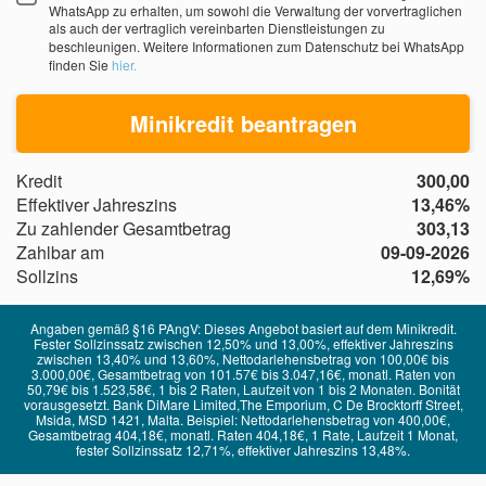
WhatsApp zu erhalten, um sowohl die Verwaltung der vorvertraglichen
als auch der vertraglich vereinbarten Dienstleistungen zu
beschleunigen. Weitere Informationen zum Datenschutz bei WhatsApp
finden Sie
hier.
Minikredit beantragen
Kredit
300,00
Effektiver Jahreszins
13,46%
Zu zahlender Gesamtbetrag
303,13
Zahlbar am
09-09-2026
Sollzins
12,69%
Angaben gemäß §16 PAngV: Dieses Angebot basiert auf dem Minikredit.
Fester Sollzinssatz zwischen 12,50% und 13,00%, effektiver Jahreszins
zwischen 13,40% und 13,60%, Nettodarlehensbetrag von 100,00€ bis
3.000,00€, Gesamtbetrag von 101.57€ bis 3.047,16€, monatl. Raten von
50,79€ bis 1.523,58€, 1 bis 2 Raten, Laufzeit von 1 bis 2 Monaten. Bonität
vorausgesetzt. Bank DiMare Limited,The Emporium, C De Brocktorff Street,
Msida, MSD 1421, Malta. Beispiel: Nettodarlehensbetrag von 400,00€,
Gesamtbetrag 404,18€, monatl. Raten 404,18€, 1 Rate, Laufzeit 1 Monat,
fester Sollzinssatz 12,71%, effektiver Jahreszins 13,48%.